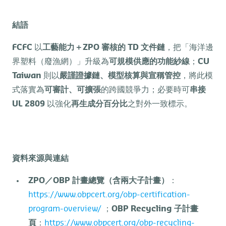
結語
FCFC
以
工藝能力＋
ZPO
審核的
TD
文件鏈
，把「海洋邊
界塑料（廢漁網）」升級為
可規模供應的功能紗線
；
CU
Taiwan
則以
嚴謹證據鏈、模型核算與宣稱管控
，將此模
式落實為
可審計、可擴張
的跨國競爭力；必要時可
串接
UL 2809
以強化
再生成分百分比
之對外一致標示。
資料來源與連結
ZPO
／
OBP
計畫總覽（含兩大子計畫）
：
https://www.obpcert.org/obp-certification-
program-overview/
；
OBP Recycling
子計畫
頁
：
https://www.obpcert.org/obp-recycling-