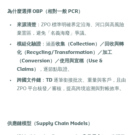
為什麼選擇
OBP
（相對一般
PCR
）
來源清楚
：ZPO 標準明確界定沿海、河口與高風險
棄置區，避免「名義海廢」爭議。
模組化驗證
：涵蓋
收集（
Collection
）／回收與轉
化（
Recycling/Transformation
）／加工
（
Conversion
）／使用與宣稱（
Use &
Claims
）
，逐節點取證。
跨國文件鏈
：
TD
逐筆銜接批次、重量與客戶，且由
ZPO 平台核發／審核，提高跨境追溯與對帳效率。
供應鏈模型（
Supply Chain Models
）