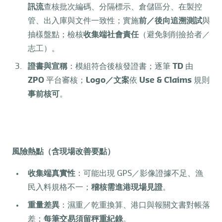
訊流
查核批次編碼、分隔標示、倉儲區分、在製控
管、出入庫與文件一致性；實施
前／後向追溯測試
與
抽樣盤點；檢核
收集端社會責任
（避免剝削撿拾者／
志工）。
證書與宣稱
：模組符合後核發證書；逐筆
TD
由
ZPO
平台審核；
Logo
／文案
依
Use & Claims
規則
事前核可
。
風險熱點（含現場改善要點）
收集端真實性
：可能出現 GPS／影像證據不足、漁
民入料規格不一；
稽核需進港現場見證
。
重量差異
：濕重／乾重換算、港口與報關文書對帳落
差；
每筆交易須留秤重紀錄
。