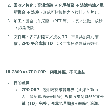
回收／轉化
：
高溫熔融
→
化學解聚
→
過濾精煉／重
新聚合
→
造粒
（形成可控規格之 r-粒料／切片）。
加工
：聚合（如尼龍、rPET 等）→ 長／短纖、成紗
→ 織染後段。
文件鏈
：各節點開立／接收
TD
；重量與損耗可稽
核；
ZPO
平台審核
TD
，CB 年審驗證體系有效性。
UL 2809 vs ZPO OBP
：兩種路徑、不同重點
目的差異
ZPO OBP
：證明
材料來源邊界
（距海 50km
內、廢棄管理缺失區等）與
從收集到成品的文件
鏈（
TD
）完整，強調地理風險＋鏈條可追溯
。