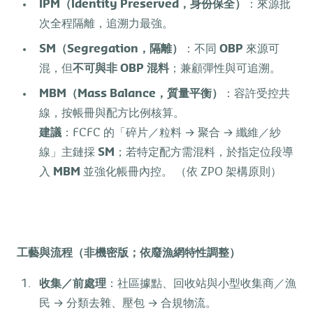
IPM
（
Identity Preserved
，身份保全）
：來源批
次全程隔離，追溯力最強。
SM
（
Segregation
，隔離）
：不同
OBP
來源可
混，但
不可與非
OBP
混料
；兼顧彈性與可追溯。
MBM
（
Mass Balance
，質量平衡）
：容許受控共
線，按帳冊與配方比例核算。
建議
：FCFC 的「碎片／粒料 → 聚合 → 纖維／紗
線」主鏈採
SM
；若特定配方需混料，於指定位段導
入
MBM
並強化帳冊內控。 （依 ZPO 架構原則）
工藝與流程（非機密版；依廢漁網特性調整）
收集／前處理
：社區據點、回收站與小型收集商／漁
民 → 分類去雜、壓包 → 合規物流。