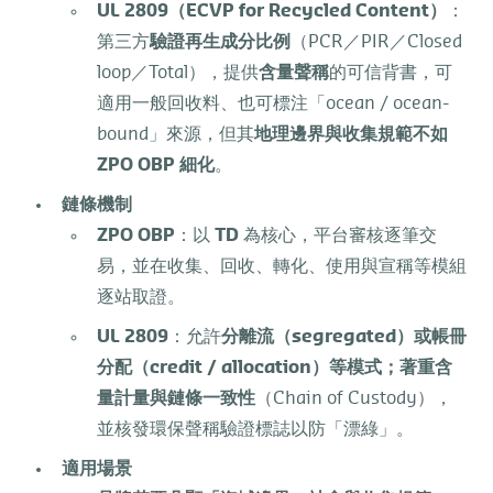
UL 2809
（
ECVP for Recycled Content
）
：
第三方
驗證再生成分比例
（PCR／PIR／Closed
loop／Total），提供
含量聲稱
的可信背書，可
適用一般回收料、也可標注「ocean / ocean-
bound」來源，但其
地理邊界與收集規範不如
ZPO OBP
細化
。
鏈條機制
ZPO OBP
：以
TD
為核心，平台審核逐筆交
易，並在收集、回收、轉化、使用與宣稱等模組
逐站取證。
UL 2809
：允許
分離流（
segregated
）或帳冊
分配（
credit / allocation
）等模式；著重含
量計量與鏈條一致性
（Chain of Custody），
並核發環保聲稱驗證標誌以防「漂綠」。
適用場景