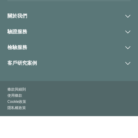
關於我們
關於 CU Taiwan
驗證服務
我們的價值觀
驗證行業
檢驗服務
我們的團隊
驗證項目
永續發展
裝船前檢驗 PSI
客戶研究案例
驗證流程
抽樣封櫃及裝卸監督
客戶研究案例
貨品檢驗
最新消息
條款與細則
使用條款
Cookie政策
隱私權政策