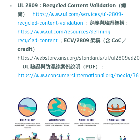
UL 2809
：
Recycled Content Validation
（總
覽）
：
https://www.ul.com/services/ul-2809-
recycled-content-validation
；
定義與驗證架構
：
https://www.ul.com/resources/defining-
recycled-content
；
ECV/2809
架構（含
CoC
／
credit
）
：
https://webstore.ansi.org/standards/ul/ul2809ed2
；
UL
驗證與防漂綠案例說明（
PDF
）
：
https://www.consumersinternational.org/media/3