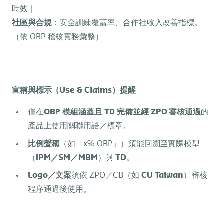
時效｜
社區與合規
：安全訓練覆蓋率、合作社收入改善指標。
（依 OBP 稽核實務彙整）
宣稱與標示（
Use & Claims
）提醒
僅在
OBP
模組涵蓋且
TD
完備並經
ZPO
審核通過
的
產品上使用關聯用語／標章。
比例聲稱
（如「x% OBP」）須能回溯至實際模型
（
IPM
／
SM
／
MBM
）與
TD
。
Logo
／文案
須依 ZPO／CB（如
CU Taiwan
）審核
程序通過後使用。