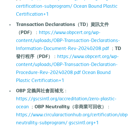
certification-subprogram/
Ocean Bound Plastic
Certification+1
Transaction Declarations
（
TD
）資訊文件
（
PDF
）
：
https://www.obpcert.org/wp-
content/uploads/OBP-Transaction-Declarations-
Information-Document-Rev-20240208.pdf
；
TD
發行程序（
PDF
）
：
https://www.obpcert.org/wp-
content/uploads/OBP-Transaction-Declaration-
Procedure-Rev-20240208.pdf
Ocean Bound
Plastic Certification+1
OBP
定義與社會面補充
：
https://gscsintl.org/accreditation/zero-plastic-
ocean
；
OBP Neutrality
（非商業可回收）
：
https://www.circularactionhub.org/certification/obp
neutrality-subprogram/
gscsintl.org+1