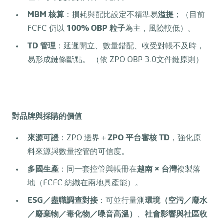
MBM
核算
：損耗與配比設定不精準易
溢提
；（目前
FCFC 仍以
100% OBP
粒子
為主，風險較低）。
TD
管理
：延遲開立、數量錯配、收受對帳不及時，
易形成鏈條斷點。 （依 ZPO OBP 3.0文件鏈原則）
對品牌與採購的價值
來源可證
：ZPO 邊界＋
ZPO
平台審核
TD
，強化原
料來源與數量控管的可信度。
多國生產
：同一套控管與帳冊在
越南
×
台灣
複製落
地（FCFC 紡纖在兩地具產能）。
ESG
／盡職調查對接
：可並行量測
環境（空污／廢水
／廢棄物／毒化物／噪音高溫）
、
社會影響與社區收