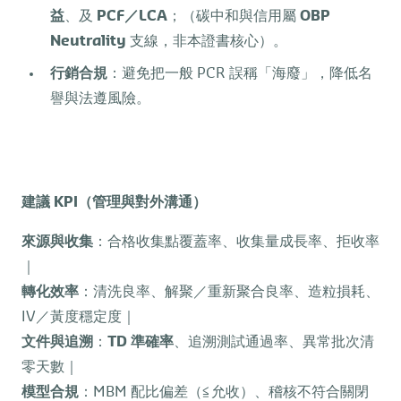
益
、及
PCF
／
LCA
；（碳中和與信用屬
OBP
Neutrality
支線，非本證書核心）。
行銷合規
：避免把一般 PCR 誤稱「海廢」，降低名
譽與法遵風險。
建議
KPI
（管理與對外溝通）
來源與收集
：合格收集點覆蓋率、收集量成長率、拒收率
｜
轉化效率
：清洗良率、解聚／重新聚合良率、造粒損耗、
IV／黃度穩定度｜
文件與追溯
：
TD
準確率
、追溯測試通過率、異常批次清
零天數｜
模型合規
：MBM 配比偏差（≦允收）、稽核不符合關閉